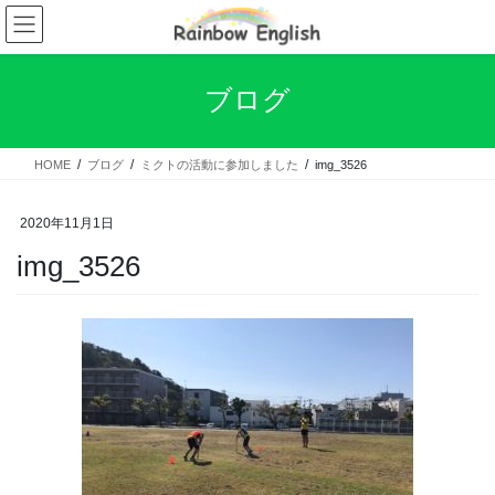
コ
ナ
ン
ビ
テ
ゲ
ン
ー
ブログ
ツ
シ
へ
ョ
ス
ン
HOME
ブログ
ミクトの活動に参加しました
img_3526
キ
に
ッ
移
プ
動
2020年11月1日
img_3526