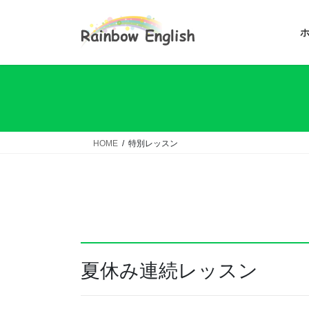
コ
ナ
ン
ビ
テ
ゲ
ン
ー
ツ
シ
へ
ョ
ス
ン
キ
に
ッ
移
HOME
特別レッスン
プ
動
夏休み連続レッスン