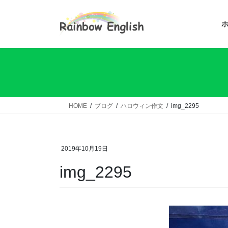
コ
ナ
ン
ビ
テ
ゲ
ン
ー
ツ
シ
へ
ョ
ス
ン
キ
に
ッ
移
HOME
ブログ
ハロウィン作文
img_2295
プ
動
2019年10月19日
img_2295