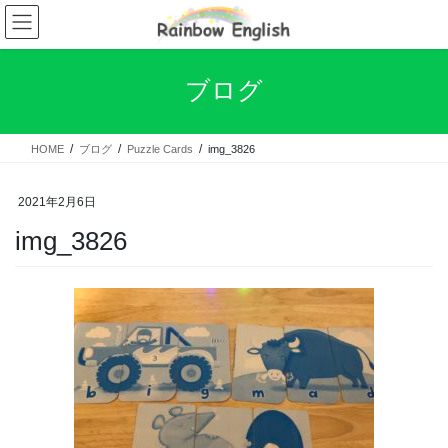
コ
ナ
ン
ビ
テ
ゲ
ン
ー
ブログ
ツ
シ
へ
ョ
ス
ン
HOME
ブログ
Puzzle Cards
img_3826
キ
に
ッ
移
プ
動
2021年2月6日
img_3826