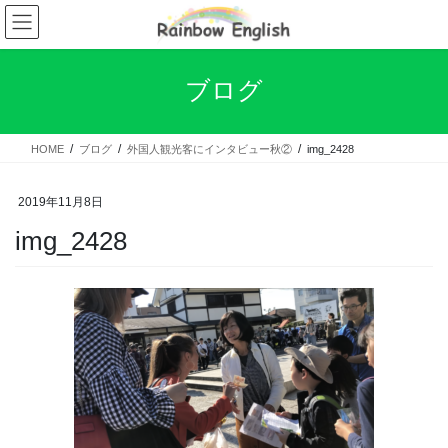
コ
ナ
ン
ビ
テ
ゲ
ン
ー
ブログ
ツ
シ
へ
ョ
ス
ン
HOME
ブログ
外国人観光客にインタビュー秋②
img_2428
キ
に
ッ
移
プ
動
2019年11月8日
img_2428