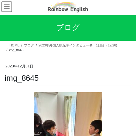
コ
ナ
ン
ビ
テ
ゲ
ン
ー
ブログ
ツ
シ
へ
ョ
ス
ン
HOME
ブログ
2023年外国人観光客インタビュー冬 1日目（12/26)
キ
に
img_8645
ッ
移
プ
動
2023年12月31日
img_8645