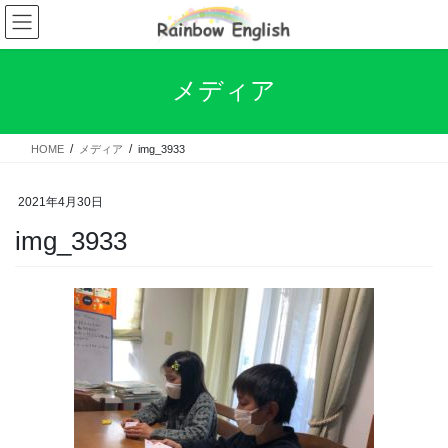
コ
ナ
ン
ビ
テ
ゲ
ン
ー
メディア
ツ
シ
へ
ョ
ス
ン
HOME
メディア
img_3933
キ
に
ッ
移
プ
動
2021年4月30日
img_3933