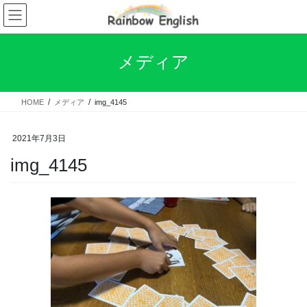
コ
ナ
ン
ビ
テ
ゲ
ン
ー
メディア
ツ
シ
へ
ョ
ス
ン
HOME
メディア
img_4145
キ
に
ッ
移
プ
動
2021年7月3日
img_4145