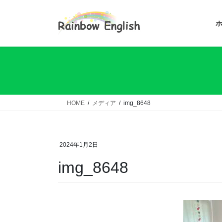
コ
ナ
ン
ビ
テ
ゲ
ン
ー
ツ
シ
へ
ョ
ス
ン
キ
に
ッ
移
HOME
メディア
img_8648
プ
動
2024年1月2日
img_8648