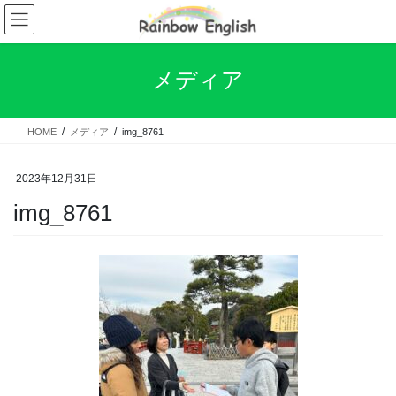
コ
ナ
ン
ビ
テ
ゲ
ン
ー
メディア
ツ
シ
へ
ョ
ス
ン
HOME
メディア
img_8761
キ
に
ッ
移
プ
動
2023年12月31日
img_8761