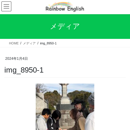
コ
ナ
ン
ビ
テ
ゲ
ン
ー
メディア
ツ
シ
へ
ョ
ス
ン
HOME
メディア
img_8950-1
キ
に
ッ
移
プ
動
2024年1月4日
img_8950-1