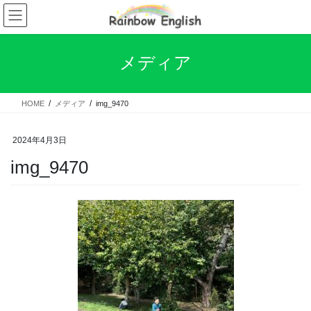
コ
ナ
ン
ビ
テ
ゲ
ン
ー
メディア
ツ
シ
へ
ョ
ス
ン
HOME
メディア
img_9470
キ
に
ッ
移
プ
動
2024年4月3日
img_9470