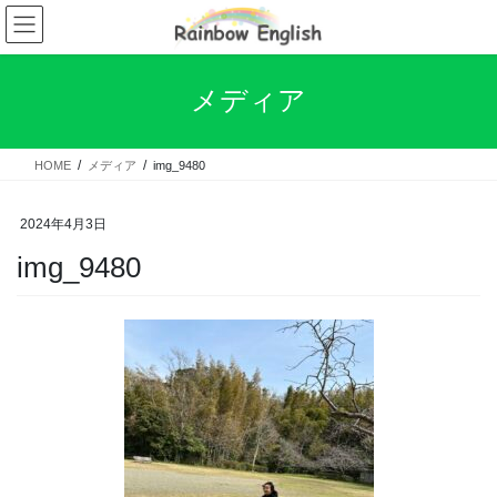
コ
ナ
ン
ビ
テ
ゲ
ン
ー
メディア
ツ
シ
へ
ョ
ス
ン
HOME
メディア
img_9480
キ
に
ッ
移
プ
動
2024年4月3日
img_9480