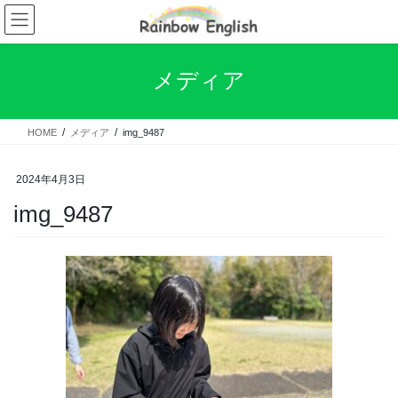
コ
ナ
ン
ビ
テ
ゲ
ン
ー
メディア
ツ
シ
へ
ョ
ス
ン
HOME
メディア
img_9487
キ
に
ッ
移
プ
動
2024年4月3日
img_9487