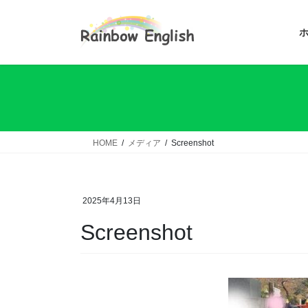
コ
ナ
ン
ビ
テ
ゲ
ン
ー
ツ
シ
へ
ョ
ス
ン
キ
に
ッ
移
HOME
メディア
Screenshot
プ
動
2025年4月13日
Screenshot