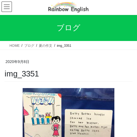
コ
ナ
ン
ビ
テ
ゲ
ン
ー
ブログ
ツ
シ
へ
ョ
ス
ン
HOME
ブログ
夏の作文
img_3351
キ
に
ッ
移
プ
動
2020年9月8日
img_3351