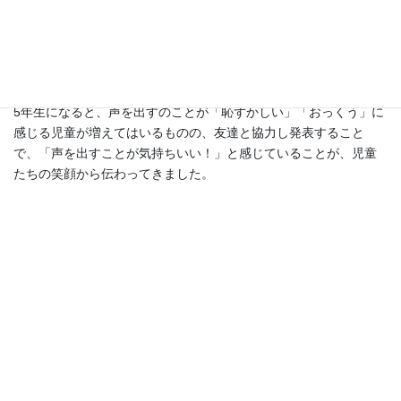
発表を聞く時は、そのグループの良かった点を見つけるそして、
発表が終わったら拍手または、英語で褒める「イエーイ」「グッ
ドジョブ」「オーサム」等、場を盛り上げることもやってみまし
た。
5年生になると、声を出すのことが「恥ずかしい」「おっくう」に
感じる児童が増えてはいるものの、友達と協力し発表すること
で、「声を出すことが気持ちいい！」と感じていることが、児童
たちの笑顔から伝わってきました。