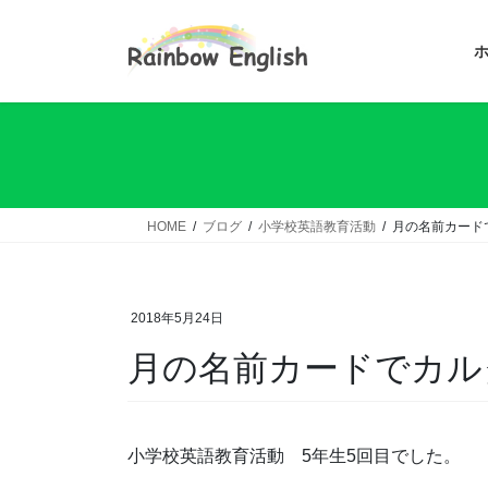
コ
ナ
ン
ビ
テ
ゲ
ン
ー
ツ
シ
へ
ョ
ス
ン
キ
に
ッ
移
HOME
ブログ
小学校英語教育活動
月の名前カード
プ
動
2018年5月24日
月の名前カードでカル
小学校英語教育活動 5年生5回目でした。