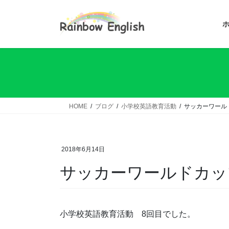
コ
ナ
ン
ビ
テ
ゲ
ン
ー
ツ
シ
へ
ョ
ス
ン
キ
に
ッ
移
HOME
ブログ
小学校英語教育活動
サッカーワール
プ
動
2018年6月14日
サッカーワールドカッ
小学校英語教育活動 8回目でした。