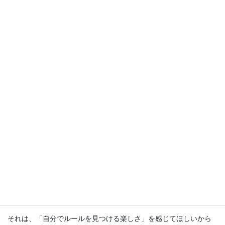
カードを出す場所と順番は固定されているので、タイミングを考
えて「カード」を出すことが重要です。
手持ちのカードをお互いに見せないように、作戦を立ててゲーム
をしています。
もちろん「場に出したカード」をリピートできないと、カードは
もらえません。
レッスンでゲームをする時に、「ルール」を教えないでスタート
することがあります。
それは、「自分でルールを見つける楽しさ」を感じてほしいから